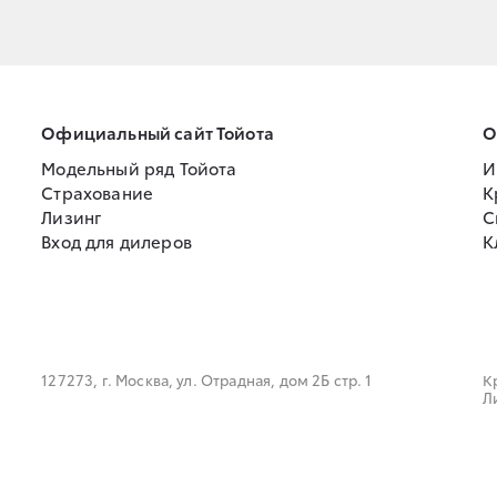
Официальный сайт Тойота
О
Модельный ряд Тойота
И
Страхование
К
Лизинг
С
Вход для дилеров
К
127273, г. Москва, ул. Отрадная, дом 2Б стр. 1
К
Л