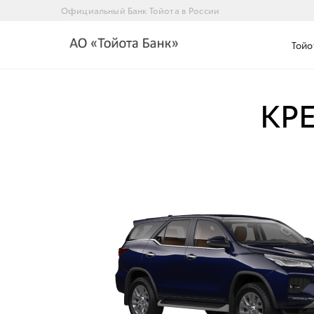
Официальный Банк Тойота в России
Тойо
КР