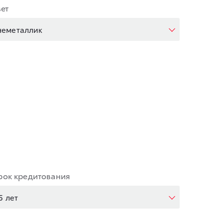
ет
неметаллик
рок кредитования
5 лет