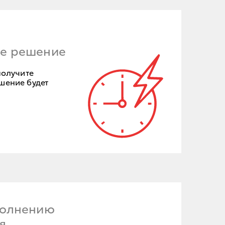
ое решение
получите
шение будет
полнению
я