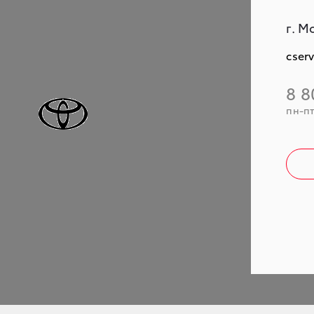
г. М
cser
8 8
пн-пт